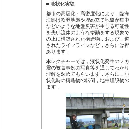
■ 液状化実験
都市の高層化・高密度化により，臨
海部は軟弱地盤や埋め立て地盤が集
などのような地盤災害が生じる可能
を失い流体のような挙動をする現象
の上に構築された構造物，および，
されたライフラインなど，さらには
あります．
本レクチャーでは，液状化発生のメ
震の被害事例の写真等を通してわか
理解を深めてもらいます．さらに，
状化時の構造物の転倒，地中埋設物
ます．