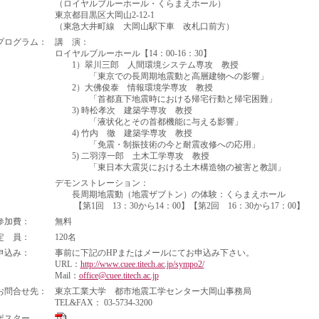
（ロイヤルブルーホール・くらまえホール）
東京都目黒区大岡山2-12-1
（東急大井町線 大岡山駅下車 改札口前方）
プログラム：
講 演：
ロイヤルブルーホール【14：00-16：30】
1）翠川三郎 人間環境システム専攻 教授
「東京での長周期地震動と高層建物への影響」
2）大佛俊泰 情報環境学専攻 教授
「首都直下地震時における帰宅行動と帰宅困難」
3) 時松孝次 建築学専攻 教授
「液状化とその首都機能に与える影響」
4) 竹内 徹 建築学専攻 教授
「免震・制振技術の今と耐震改修への応用」
5) 二羽淳一郎 土木工学専攻 教授
「東日本大震災における土木構造物の被害と教訓」
デモンストレーション：
長周期地震動（地震ザブトン）の体験：くらまえホール
【第1回 13：30から14：00】【第2回 16：30から17：00】
参加費：
無料
定 員：
120名
申込み：
事前に下記のHPまたはメールにてお申込み下さい。
URL：
http://www.cuee.titech.ac.jp/sympo2/
Mail：
office@cuee.titech.ac.jp
お問合せ先：
東京工業大学 都市地震工学センター大岡山事務局
TEL&FAX： 03-5734-3200
ポスター