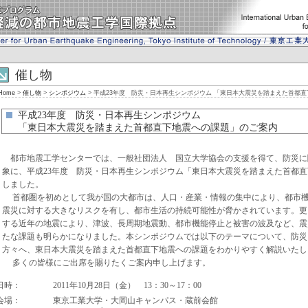
催し物
Home
>
催し物
>
シンポジウム
> 平成23年度 防災・日本再生シンポジウム 「東日本大震災を踏まえた首都
平成23年度 防災・日本再生シンポジウム
「東日本大震災を踏まえた首都直下地震への課題」のご案内
都市地震工学センターでは、一般社団法人 国立大学協会の支援を得て、防災に
象に、平成23年度 防災・日本再生シンポジウム「東日本大震災を踏まえた首都
しました。
首都圏を初めとして我が国の大都市は、人口・産業・情報の集中により、都市機
震災に対する大きなリスクを有し、都市生活の持続可能性が脅かされています。更
する近年の地震により、津波、長周期地震動、都市機能停止と被害の波及など、震
たな課題も明らかになりました。本シンポジウムでは以下のテーマについて、防災
方々へ、東日本大震災を踏まえた首都直下地震への課題をわかりやすく解説いたし
多くの皆様にご出席を賜りたくご案内申し上げます。
日時：
2011年10月28日（金） 13：30～17：00
会場：
東京工業大学・大岡山キャンパス・蔵前会館