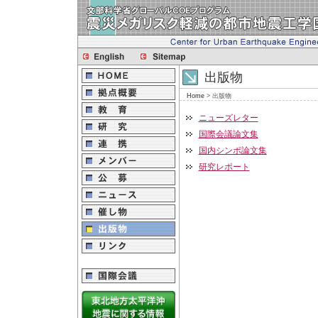
出版物
Home
>
出版物
ニューズレター
国際会議論文集
国内シンポ論文集
研究レポート