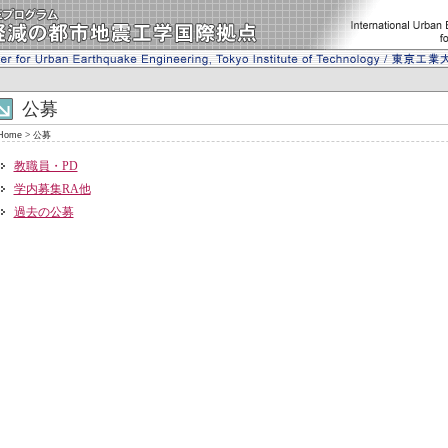
公募
Home
>
公募
教職員・PD
学内募集RA他
過去の公募