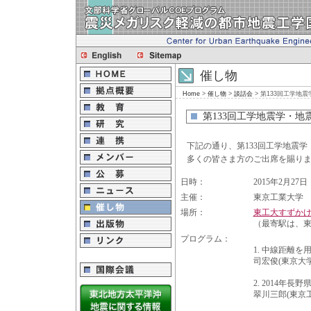
催し物
Home
>
催し物
>
談話会
> 第133回工学地
第133回工学地震学・地
下記の通り、第133回工学地震
多くの皆さま方のご出席を賜り
日時：
2015年2月27日（
主催：
東京工業大学 
場所：
東工大すずかけ
（最寄駅は、
プログラム：
1. 中線距離
司宏俊(東京大
2. 2014
翠川三郎(東京