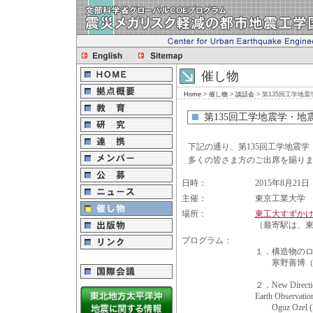
催し物
Home
>
催し物
>
談話会
> 第135回工学地
第135回工学地震学・地
下記の通り、第135回工学地震
多くの皆さま方のご出席を賜り
日時：
2015年8月21日（
主催：
東京工業大学 
場所：
東工大すずかけ
（最寄駅は、
プログラム：
１．構造物の
寒野善博（
２．New Direction
Earth Observatio
Oguz Ozel (Ist